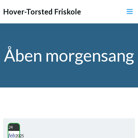
Videre
Hover-Torsted Friskole
til
indhold
Åben morgensang
24
feb
2025