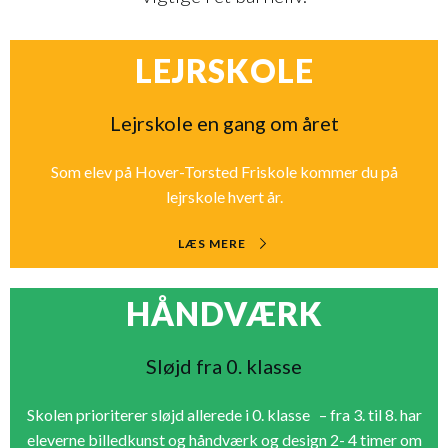
LEJRSKOLE
Lejrskole en gang om året
Som elev på Hover-Torsted Friskole kommer du på
lejrskole hvert år.
LÆS MERE
HÅNDVÆRK
Sløjd fra 0. klasse
Skolen prioriterer sløjd allerede i 0. klasse – fra 3. til 8. har
eleverne billedkunst og håndværk og design 2- 4 timer om