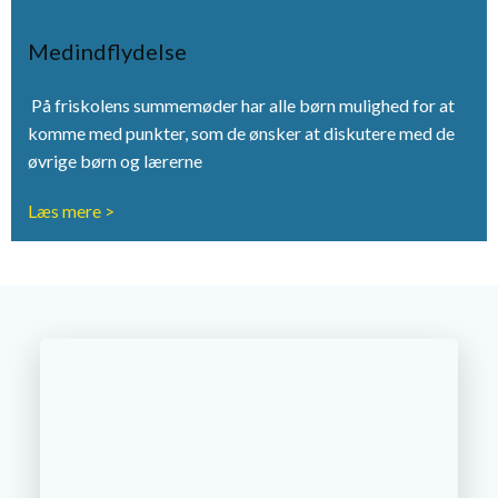
Medindflydelse
På friskolens summemøder har alle børn mulighed for at
komme med punkter, som de ønsker at diskutere med de
øvrige børn og lærerne
Læs mere >