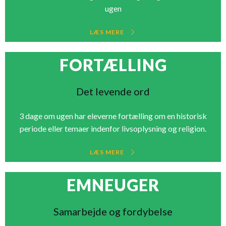
ugen
LÆS MERE
FORTÆLLING
Det levende ord
3 dage om ugen har eleverne fortælling om en historisk
periode eller temaer indenfor livsoplysning og religion.
LÆS MERE
EMNEUGER
Samarbejde og fordybelse