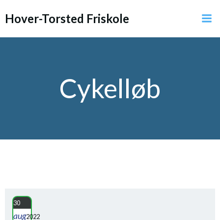
Videre
Hover-Torsted Friskole
til
indhold
Cykelløb
30
aug
2022