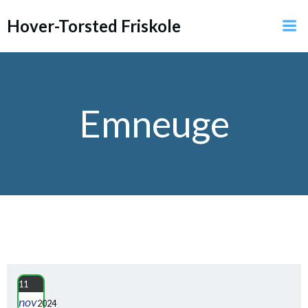
Videre
Hover-Torsted Friskole
til
indhold
Emneuge
11
nov
2024