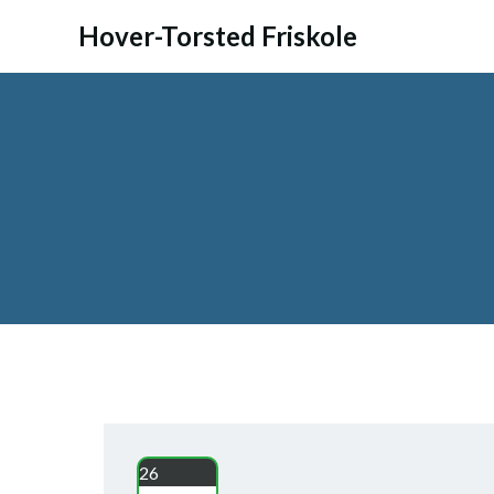
Videre
Hover-Torsted Friskole
til
indhold
26