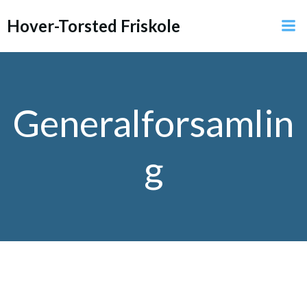
Videre
Hover-Torsted Friskole
til
indhold
Generalforsamlin
g