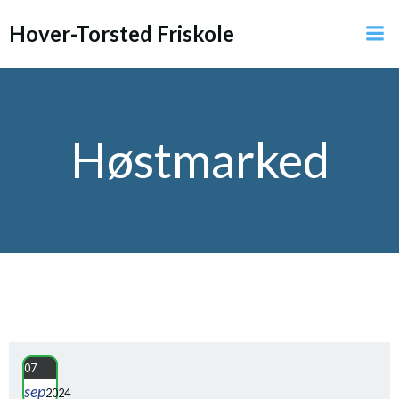
Videre
Hover-Torsted Friskole
til
indhold
Høstmarked
07
sep
2024