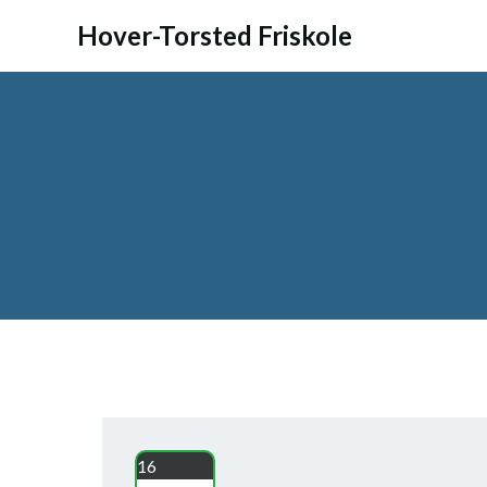
Videre
Hover-Torsted Friskole
til
indhold
16