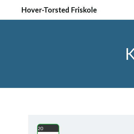
Videre
Hover-Torsted Friskole
til
indhold
K
20