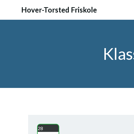
Videre
Hover-Torsted Friskole
til
indhold
Kla
28