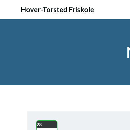
Videre
Hover-Torsted Friskole
til
indhold
28