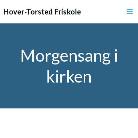
Videre
Hover-Torsted Friskole
til
indhold
Morgensang i
kirken