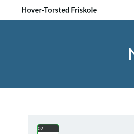
Videre
Hover-Torsted Friskole
til
indhold
02