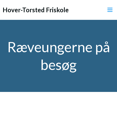
Videre
Hover-Torsted Friskole
til
indhold
Ræveungerne på
besøg