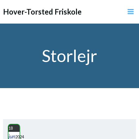
Videre
Hover-Torsted Friskole
til
indhold
Storlejr
18
jun
2024